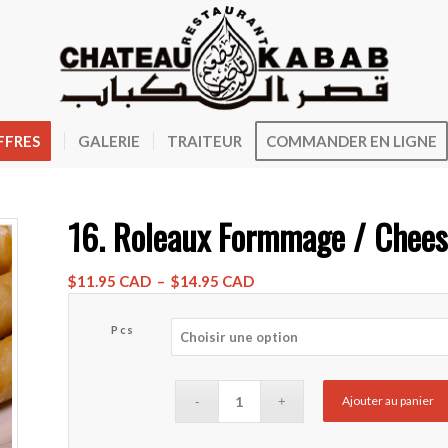
FFRES
GALERIE
TRAITEUR
COMMANDER EN LIGNE
16. Roleaux Formmage / Chees
Plage
$
11.95 CAD
–
$
14.95 CAD
de
prix :
Pcs
$11.95 CAD
à
$14.95 CAD
Ajouter au panier