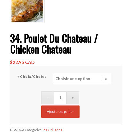
34. Poulet Du Chateau /
Chicken Chateau
$
22.95 CAD
+Choix/Choice
Ajouter au panier
UGS :
N/A
Catégorie:
Les Grillades