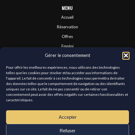
MENU
Accueil
Réservation
Offres
Emploi
Gérer le consentement
Contactez-nous
Franchises
Pour offrir les meilleures expériences, nous utilisons des technologies
telles que les cookies pour stocker et/ou accéder aux informations de
À propos
l'appareil. Le fait de consentir à ces technologies nous permettra de traiter
des données telles que le comportement de navigation ou des identifiants
uniques sur ce site. Le fait de ne pas consentir ou de retirer son
consentement peut avoir des effets négatifs sur certaines fonctionnalités et
CONNECTEZ-VOUS AVEC NOUS
caractéristiques.
Nous avons hâte d'avoir de vos nouvelles.
Accepter
Refuser