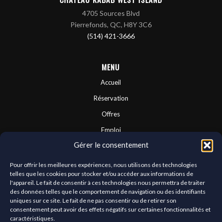
4705 Sources Blvd
Pierrefonds, QC, H8Y 3C6
(514) 421-3666
MENU
Accueil
Réservation
Offres
Emploi
Gérer le consentement
Contactez-nous
Franchises
Pour offrir les meilleures expériences, nous utilisons des technologies
telles que les cookies pour stocker et/ou accéder aux informations de
À propos
l'appareil. Le fait de consentir à ces technologies nous permettra de traiter
des données telles que le comportement de navigation ou des identifiants
uniques sur ce site. Le fait de ne pas consentir ou de retirer son
consentement peut avoir des effets négatifs sur certaines fonctionnalités et
CONNECTEZ-VOUS AVEC NOUS
caractéristiques.