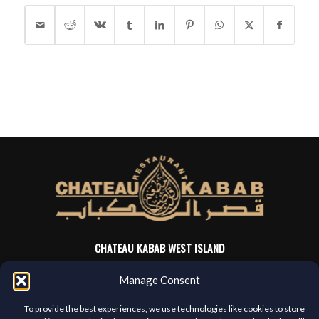
CHATEAU KABAB WEST ISLAND
4705 Sources Blvd
Manage Consent
Pierrefonds, QC, H8Y 3C6
(514) 421-3666
To provide the best experiences, we use technologies like cookies to store