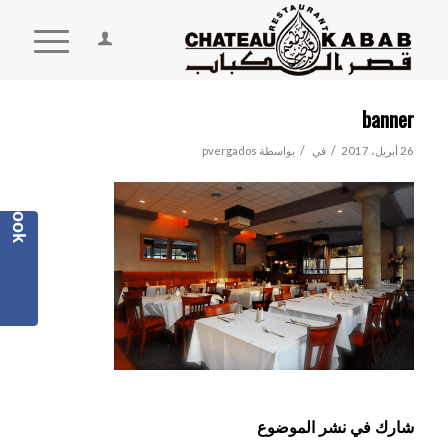
banner
/
/
26 أبريل، 2017
في
بواسطة
pvergados
Facebook
شارك في نشر الموضوع