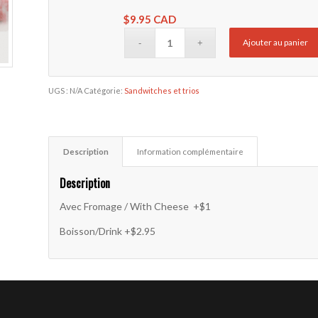
$
9.95 CAD
Ajouter au panier
UGS :
N/A
Catégorie:
Sandwitches et trios
Description
Information complémentaire
Description
Avec Fromage / With Cheese +$1
Boisson/Drink +$2.95