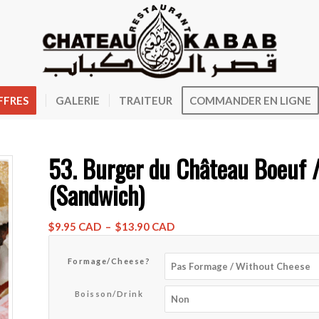
FFRES
GALERIE
TRAITEUR
COMMANDER EN LIGNE
53. Burger du Château Boeuf 
(Sandwich)
Plage
$
9.95 CAD
–
$
13.90 CAD
de
prix :
Formage/Cheese?
$9.95 CAD
à
Boisson/Drink
$13.90 CAD